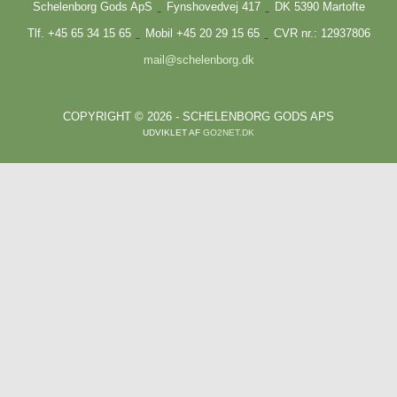
Schelenborg Gods ApS
Fynshovedvej 417
DK 5390 Martofte
Tlf. +45 65 34 15 65
Mobil +45 20 29 15 65
CVR nr.: 12937806
mail@schelenborg.dk
COPYRIGHT © 2026 - SCHELENBORG GODS APS
UDVIKLET AF
GO2NET.DK