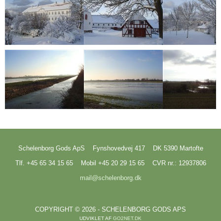
Schelenborg Gods ApS
Fynshovedvej 417
DK 5390 Martofte
Tlf. +45 65 34 15 65
Mobil +45 20 29 15 65
CVR nr.: 12937806
mail@schelenborg.dk
COPYRIGHT © 2026 - SCHELENBORG GODS APS
UDVIKLET AF
GO2NET.DK